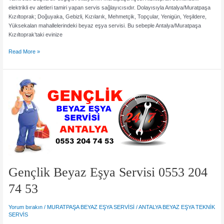
elektrikli ev aletleri tamiri yapan servis sağlayıcısıdır. Dolayısıyla Antalya/Muratpaşa
Kızıltoprak; Doğuyaka, Gebizli, Kızılarık, Mehmetçik, Topçular, Yenigün, Yeşildere,
Yüksekalan mahallelerindeki beyaz eşya servisi. Bu sebeple Antalya/Muratpaşa
Kızıltoprak’taki evinize
Kızıltoprak
Read More »
Beyaz
Eşya
Servisi
0553
204
74
53
Gençlik Beyaz Eşya Servisi 0553 204
74 53
Yorum bırakın
/
MURATPAŞA BEYAZ EŞYA SERVİSİ
/
ANTALYA BEYAZ EŞYA TEKNİK
SERVİS