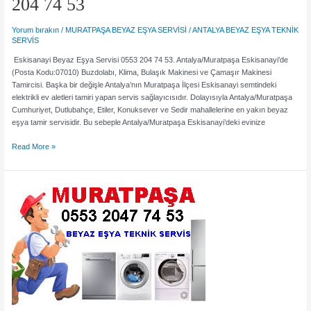
204 74 53
Yorum bırakın
/
MURATPAŞA BEYAZ EŞYA SERVİSİ
/
ANTALYA BEYAZ EŞYA TEKNİK
SERVİS
Eskisanayi Beyaz Eşya Servisi 0553 204 74 53. Antalya/Muratpaşa Eskisanayi’de
(Posta Kodu:07010) Buzdolabı, Klima, Bulaşık Makinesi ve Çamaşır Makinesi
Tamircisi. Başka bir değişle Antalya’nın Muratpaşa İlçesi Eskisanayi semtindeki
elektrikli ev aletleri tamiri yapan servis sağlayıcısıdır. Dolayısıyla Antalya/Muratpaşa
Cumhuriyet, Dutlubahçe, Etiler, Konuksever ve Sedir mahallelerine en yakın beyaz
eşya tamir servisidir. Bu sebeple Antalya/Muratpaşa Eskisanayi’deki evinize
Eskisanayi
Read More »
Beyaz
Eşya
Servisi
0553
204
74
53