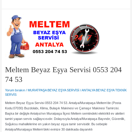
Beyaz
Eşya
Servisi
0553
204
74
53
Meltem Beyaz Eşya Servisi 0553 204
74 53
Yorum bırakın
/
MURATPAŞA BEYAZ EŞYA SERVİSİ
/
ANTALYA BEYAZ EŞYA TEKNİK
SERVİS
Meltem Beyaz Eşya Servisi 0553 204 74 53. Antalya/Muratpaşa Meltem’de (Posta
Kodu:07030) Buzdolabı, Klima, Bulaşık Makinesi ve Çamaşır Makinesi Tamircisi.
Başka bir değişle Antalya’nın Muratpaşa İlçesi Meltem semtindeki elektrikli ev aletleri
tamiri yapan servis sağlayıcısıdır. Dolayısıyla Antalya/Muratpaşa Bayındır, Güvenlik,
Soğuksu mahallelerine en yakın beyaz eşya tamir servisidir. Bu sebeple
Antalya/Muratpaşa Meltem’deki evinize 30 dakikada dayanıklı