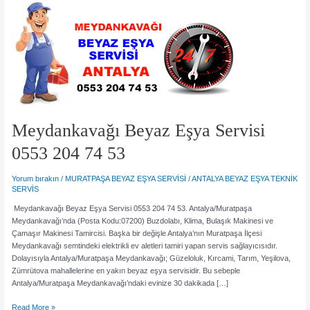
Meydankavağı Beyaz Eşya Servisi
0553 204 74 53
Yorum bırakın
/
MURATPAŞA BEYAZ EŞYA SERVİSİ
/
ANTALYA BEYAZ EŞYA TEKNİK
SERVİS
Meydankavağı Beyaz Eşya Servisi 0553 204 74 53. Antalya/Muratpaşa
Meydankavağı’nda (Posta Kodu:07200) Buzdolabı, Klima, Bulaşık Makinesi ve
Çamaşır Makinesi Tamircisi. Başka bir değişle Antalya’nın Muratpaşa İlçesi
Meydankavağı semtindeki elektrikli ev aletleri tamiri yapan servis sağlayıcısıdır.
Dolayısıyla Antalya/Muratpaşa Meydankavağı; Güzeloluk, Kırcami, Tarım, Yeşilova,
Zümrütova mahallelerine en yakın beyaz eşya servisidir. Bu sebeple
Antalya/Muratpaşa Meydankavağı’ndaki evinize 30 dakikada […]
Meydankavağı
Read More »