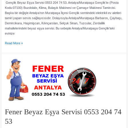
Gençlik Beyaz Eşya Servisi 0553 204 74 53. Antalya/Muratpaşa Gençlik’te (Posta
Kodu:07100) Buzdolabı, Klima, Bulaşık Makinesi ve Çamaşır Makinesi Tamircisi.
Başka bir değişle Antalya’nın Muratpaşa İlçesi Gençlik semtindeki elektrikli ev aletleri
tamiri yapan servis sağlayıcısıdır. Dolayısıyla Antalya/Muratpaşa Barbaros, Çaybaşı,
Demircikara, Haşimişcan, Kılınçarslan, Selçuk Sinan, Tuzcular, Zerdalilik
mahallelerindeki beyaz eşya servisi. Bu sebeple Antalya/Muratpaşa Gençlik’teki
evinize
Gençlik
Read More »
Beyaz
Eşya
Servisi
0553
204
74
53
Fener Beyaz Eşya Servisi 0553 204 74
53