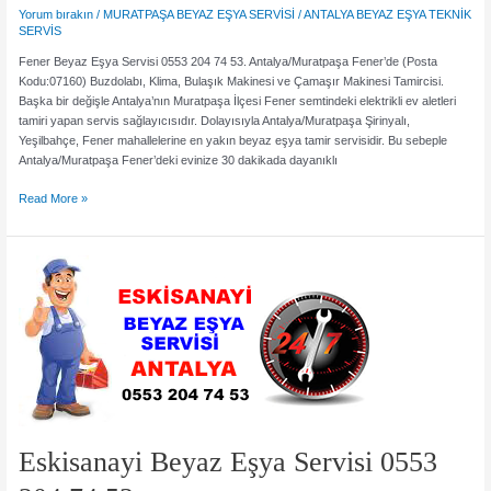
Yorum bırakın
/
MURATPAŞA BEYAZ EŞYA SERVİSİ
/
ANTALYA BEYAZ EŞYA TEKNİK
SERVİS
Fener Beyaz Eşya Servisi 0553 204 74 53. Antalya/Muratpaşa Fener’de (Posta
Kodu:07160) Buzdolabı, Klima, Bulaşık Makinesi ve Çamaşır Makinesi Tamircisi.
Başka bir değişle Antalya’nın Muratpaşa İlçesi Fener semtindeki elektrikli ev aletleri
tamiri yapan servis sağlayıcısıdır. Dolayısıyla Antalya/Muratpaşa Şirinyalı,
Yeşilbahçe, Fener mahallelerine en yakın beyaz eşya tamir servisidir. Bu sebeple
Antalya/Muratpaşa Fener’deki evinize 30 dakikada dayanıklı
Fener
Read More »
Beyaz
Eşya
Servisi
0553
204
74
53
Eskisanayi Beyaz Eşya Servisi 0553