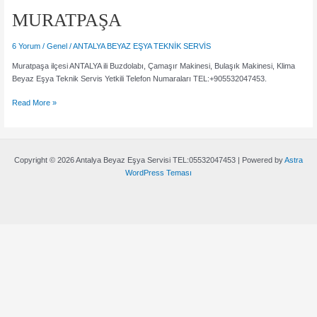
MURATPAŞA
6 Yorum
/
Genel
/
ANTALYA BEYAZ EŞYA TEKNİK SERVİS
Muratpaşa ilçesi ANTALYA ili Buzdolabı, Çamaşır Makinesi, Bulaşık Makinesi, Klima
Beyaz Eşya Teknik Servis Yetkili Telefon Numaraları TEL:+905532047453.
MURATPAŞA
Read More »
Copyright © 2026 Antalya Beyaz Eşya Servisi TEL:05532047453 | Powered by
Astra
WordPress Teması