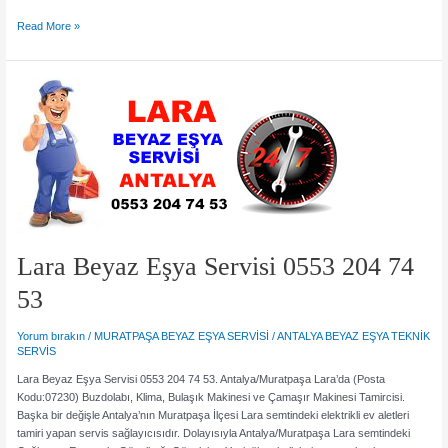
Meltem
Read More »
Beyaz
Eşya
Servisi
0553
204
74
53
Lara Beyaz Eşya Servisi 0553 204 74
53
Yorum bırakın
/
MURATPAŞA BEYAZ EŞYA SERVİSİ
/
ANTALYA BEYAZ EŞYA TEKNİK
SERVİS
Lara Beyaz Eşya Servisi 0553 204 74 53. Antalya/Muratpaşa Lara’da (Posta
Kodu:07230) Buzdolabı, Klima, Bulaşık Makinesi ve Çamaşır Makinesi Tamircisi.
Başka bir değişle Antalya’nın Muratpaşa İlçesi Lara semtindeki elektrikli ev aletleri
tamiri yapan servis sağlayıcısıdır. Dolayısıyla Antalya/Muratpaşa Lara semtindeki