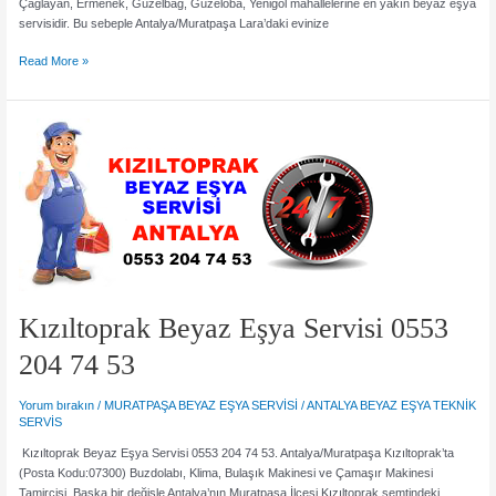
Çağlayan, Ermenek, Güzelbağ, Güzeloba, Yenigöl mahallelerine en yakın beyaz eşya
servisidir. Bu sebeple Antalya/Muratpaşa Lara’daki evinize
Lara
Read More »
Beyaz
Eşya
Servisi
0553
204
74
53
Kızıltoprak Beyaz Eşya Servisi 0553
204 74 53
Yorum bırakın
/
MURATPAŞA BEYAZ EŞYA SERVİSİ
/
ANTALYA BEYAZ EŞYA TEKNİK
SERVİS
Kızıltoprak Beyaz Eşya Servisi 0553 204 74 53. Antalya/Muratpaşa Kızıltoprak’ta
(Posta Kodu:07300) Buzdolabı, Klima, Bulaşık Makinesi ve Çamaşır Makinesi
Tamircisi. Başka bir değişle Antalya’nın Muratpaşa İlçesi Kızıltoprak semtindeki