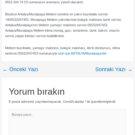
0553 204 74 53 numarasını aramanız yeterli olacaktır.
Böylece Antalya/Muratpaşa Meltem semtine en yakın buzdolabı servisi
+905532047453. Muratpaşa Meltem yakınlarında bulaşık makinası tamir servisi.
Antalya/Muratpaşa’nın Meltem çamaşır makinesi servisi 05532047453.
Antalya/Muratpaşa Meltem klima montaj, gazı, temizleme, tamir, bakım, onarım,
servis yapan klimacı servisi bulabilirsiniz.
Meltem buzdolabı, çamaşır makinesi, bulaşık makinası, derin dondurucu, klima
tamircisi 05532047453 numarasıyla
sizin için ANTALYA/Muratpaşa’da
!
←
Önceki Yazı
Sonraki Yazı
→
Yazı
dolaşımı
Yorum bırakın
E-posta adresiniz yayınlanmayacak.
Gerekli alanlar
*
ile işaretlenmişlerdir
Buraya
yazın..