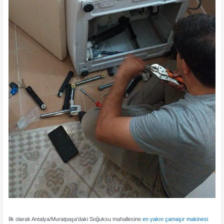
İlk olarak Antalya/Muratpaşa’daki Soğuksu mahallesine
en yakın çamaşır makinesi