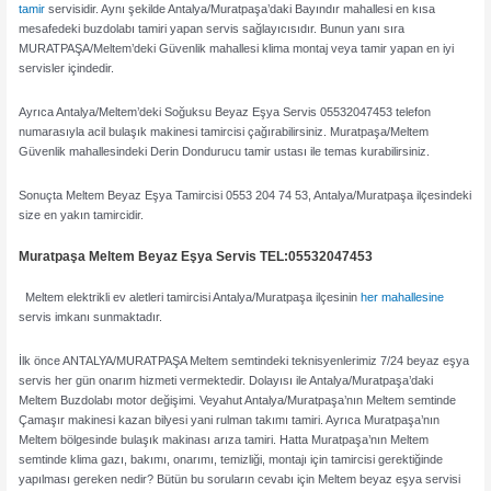
tamir
servisidir. Aynı şekilde Antalya/Muratpaşa’daki Bayındır mahallesi en kısa
mesafedeki buzdolabı tamiri yapan servis sağlayıcısıdır. Bunun yanı sıra
MURATPAŞA/Meltem’deki Güvenlik mahallesi klima montaj veya tamir yapan en iyi
servisler içindedir.
Ayrıca Antalya/Meltem’deki Soğuksu Beyaz Eşya Servis 05532047453 telefon
numarasıyla acil bulaşık makinesi tamircisi çağırabilirsiniz. Muratpaşa/Meltem
Güvenlik mahallesindeki Derin Dondurucu tamir ustası ile temas kurabilirsiniz.
Sonuçta Meltem Beyaz Eşya Tamircisi 0553 204 74 53, Antalya/Muratpaşa ilçesindeki
size en yakın tamircidir.
Muratpaşa Meltem Beyaz Eşya Servis TEL:05532047453
Meltem elektrikli ev aletleri tamircisi Antalya/Muratpaşa ilçesinin
her mahallesine
servis imkanı sunmaktadır.
İlk önce ANTALYA/MURATPAŞA Meltem semtindeki teknisyenlerimiz 7/24 beyaz eşya
servis her gün onarım hizmeti vermektedir. Dolayısı ile Antalya/Muratpaşa’daki
Meltem Buzdolabı motor değişimi. Veyahut Antalya/Muratpaşa’nın Meltem semtinde
Çamaşır makinesi kazan bilyesi yani rulman takımı tamiri. Ayrıca Muratpaşa’nın
Meltem bölgesinde bulaşık makinası arıza tamiri. Hatta Muratpaşa’nın Meltem
semtinde klima gazı, bakımı, onarımı, temizliği, montajı için tamircisi gerektiğinde
yapılması gereken nedir? Bütün bu soruların cevabı için Meltem beyaz eşya servisi