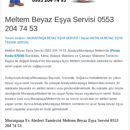
Meltem Beyaz Eşya Servisi 0553
204 74 53
Yorum bırakın
/
MURATPAŞA BEYAZ EŞYA SERVİSİ
/ Yazan
ANTALYA BEYAZ EŞYA
TEKNİK SERVİS
Meltem Beyaz Eşya Servisi 0553 204 74 53. Antalya/Muratpaşa Meltem’de
(Posta
Kodu:07030)
Buzdolabı, Klima, Bulaşık Makinesi ve Çamaşır Makinesi Tamircisi.
Başka bir değişle Antalya’nın Muratpaşa İlçesi Meltem semtindeki elektrikli ev aletleri
tamiri yapan servis sağlayıcısıdır.
Dolayısıyla Antalya/Muratpaşa Bayındır, Güvenlik, Soğuksu mahallelerine en yakın
beyaz eşya tamir servisidir. Bu sebeple Antalya/Muratpaşa Meltem’deki evinize 30
dakikada dayanıklı ev aletleri tamirci usta gönderebilmektedir. Bu noktalar göz önüne
alındığında Muratpaşa/Meltem’de en uygun fiyata beyaz eşyalarınızın tamiri. Bütün
bunların yanı sıra Muratpaşa/Meltem’de en az servis ücreti alan ev aletleri tamiri
yapan yerler. Ayrıca Antalya/Muratpaşa Meltem semtinde en ucuz fiyata beyaz eşya
tamiri yapanlar arasında en önde gelmektedir.
Muratpaşa
Ev Aletleri Tamircisi
Meltem Beyaz Eşya Servisi 0553
204 74 53