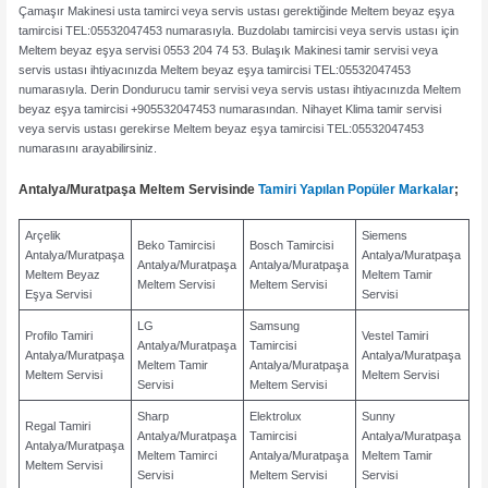
Çamaşır Makinesi usta tamirci veya servis ustası gerektiğinde Meltem beyaz eşya
tamircisi TEL:05532047453 numarasıyla. Buzdolabı tamircisi veya servis ustası için
Meltem beyaz eşya servisi 0553 204 74 53. Bulaşık Makinesi tamir servisi veya
servis ustası ihtiyacınızda Meltem beyaz eşya tamircisi TEL:05532047453
numarasıyla. Derin Dondurucu tamir servisi veya servis ustası ihtiyacınızda Meltem
beyaz eşya tamircisi +905532047453 numarasından. Nihayet Klima tamir servisi
veya servis ustası gerekirse Meltem beyaz eşya tamircisi TEL:05532047453
numarasını arayabilirsiniz.
Antalya/Muratpaşa Meltem Servisinde
Tamiri Yapılan Popüler Markalar
;
Arçelik
Siemens
Beko Tamircisi
Bosch Tamircisi
Antalya/Muratpaşa
Antalya/Muratpaşa
Antalya/Muratpaşa
Antalya/Muratpaşa
Meltem Beyaz
Meltem Tamir
Meltem Servisi
Meltem Servisi
Eşya Servisi
Servisi
LG
Samsung
Profilo Tamiri
Vestel Tamiri
Antalya/Muratpaşa
Tamircisi
Antalya/Muratpaşa
Antalya/Muratpaşa
Meltem Tamir
Antalya/Muratpaşa
Meltem Servisi
Meltem Servisi
Servisi
Meltem Servisi
Sharp
Elektrolux
Sunny
Regal Tamiri
Antalya/Muratpaşa
Tamircisi
Antalya/Muratpaşa
Antalya/Muratpaşa
Meltem Tamirci
Antalya/Muratpaşa
Meltem Tamir
Meltem Servisi
Servisi
Meltem Servisi
Servisi