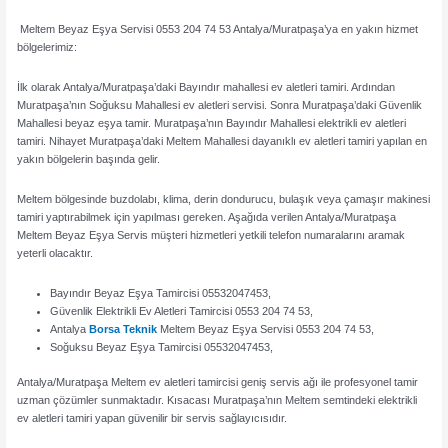
Meltem Beyaz Eşya Servisi 0553 204 74 53 Antalya/Muratpaşa’ya en yakın hizmet
bölgelerimiz:
İlk olarak Antalya/Muratpaşa’daki Bayındır mahallesi ev aletleri tamiri. Ardından
Muratpaşa’nın Soğuksu Mahallesi ev aletleri servisi. Sonra Muratpaşa’daki Güvenlik
Mahallesi beyaz eşya tamir. Muratpaşa’nın Bayındır Mahallesi elektrikli ev aletleri
tamiri. Nihayet Muratpaşa’daki Meltem Mahallesi dayanıklı ev aletleri tamiri yapılan en
yakın bölgelerin başında gelir.
Meltem bölgesinde buzdolabı, klima, derin dondurucu, bulaşık veya çamaşır makinesi
tamiri yaptırabilmek için yapılması gereken. Aşağıda verilen Antalya/Muratpaşa
Meltem Beyaz Eşya Servis müşteri hizmetleri yetkili telefon numaralarını aramak
yeterli olacaktır.
Bayındır Beyaz Eşya Tamircisi 05532047453,
Güvenlik Elektrikli Ev Aletleri Tamircisi 0553 204 74 53,
Antalya
Borsa Teknik
Meltem Beyaz Eşya Servisi 0553 204 74 53,
Soğuksu Beyaz Eşya Tamircisi 05532047453,
Antalya/Muratpaşa Meltem ev aletleri tamircisi geniş servis ağı ile profesyonel tamir
uzman çözümler sunmaktadır. Kısacası Muratpaşa’nın Meltem semtindeki elektrikli
ev aletleri tamiri yapan güvenilir bir servis sağlayıcısıdır.