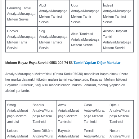
AEG
Uğur
İndesit
Grunding Tamiri
Antalya/Muratpaşa
Antalya/Muratpaşa
Antalya/Muratpaşa
Antalya/Muratpaşa
Meltem Tamirci
Meltem Tamir
Meltem Tamirci
Meltem Servisi
Servisi
Servisi
Servisi
Hoover
Seg
Ariston Hotpoint
Altus Tamircisi
Antalya/Muratpaşa
Antalya/Muratpaşa
Tamiri
Antalya/Muratpaşa
Meltem Tamir
Meltem Tamirci
Antalya/Muratpaşa
Meltem Servisi
Servisi
Servisi
Meltem Servisi
Meltem Beyaz Eşya Servisi 0553 204 74 53
Tamiri Yapılan Diğer Markalar
;
Antalya/Muratpaşa Meltem’deki (Posta Kodu:07030) mahalleler başta olmak üzere
her marka dayanıklı tüketim malları tamiri yapılmaktadır. Kısacası Meltem bölgesi
Bayındır, Güvenlik, Soğuksu mahallelerinde; bakımı, onarımı, montajı yapılan ev
aletleri şunlardır.
Smeg
Baseus
Awox
Caso
Dijitsu
Antalya/Murat
Antalya/Murat
Antalya/Murat
Antalya/Murat
Antalya/Murat
paşa Meltem
paşa Meltem
paşa Meltem
paşa Meltem
paşa Meltem
amircisi
Tamircisi
Tamircisi
Tamircisi
Tamircisi
Leisure
DemirDöküm
Baymak
Ferroli
Nexon
Antalya/Murat
Antalya/Murat
Antalya/Murat
Antalya/Murat
Antalya/Murat