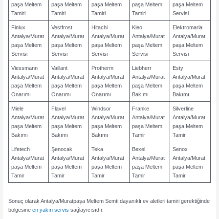
paşa Meltem
paşa Meltem
paşa Meltem
paşa Meltem
paşa Meltem
Tamiri
Tamiri
Tamiri
Tamiri
Servisi
Finlux
Vestfrost
Hitachi
Kleo
Elektromarla
Antalya/Murat
Antalya/Murat
Antalya/Murat
Antalya/Murat
Antalya/Murat
paşa Meltem
paşa Meltem
paşa Meltem
paşa Meltem
paşa Meltem
Servisi
Servisi
Servisi
Servisi
Servisi
Viessmann
Vaillant
Protherm
Liebherr
Esty
Antalya/Murat
Antalya/Murat
Antalya/Murat
Antalya/Murat
Antalya/Murat
paşa Meltem
paşa Meltem
paşa Meltem
paşa Meltem
paşa Meltem
Onarımı
Onarımı
Onarımı
Bakımı
Bakımı
Miele
Flavel
Windsor
Franke
Silverline
Antalya/Murat
Antalya/Murat
Antalya/Murat
Antalya/Murat
Antalya/Murat
paşa Meltem
paşa Meltem
paşa Meltem
paşa Meltem
paşa Meltem
Bakımı
Bakımı
Bakımı
Tamir
Tamir
Lifetech
Şenocak
Teka
Bexel
Senox
Antalya/Murat
Antalya/Murat
Antalya/Murat
Antalya/Murat
Antalya/Murat
paşa Meltem
paşa Meltem
paşa Meltem
paşa Meltem
paşa Meltem
Tamir
Tamir
Tamir
Tamir
Tamir
Sonuç olarak Antalya/Muratpaşa Meltem Semti dayanıklı ev aletleri tamiri gerektiğinde
bölgesine
en yakın servis
sağlayıcısıdır.