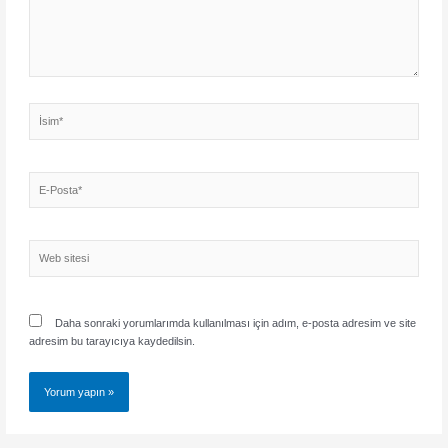
İsim*
E-
Posta*
Web
sitesi
Daha sonraki yorumlarımda kullanılması için adım, e-posta adresim ve site
adresim bu tarayıcıya kaydedilsin.