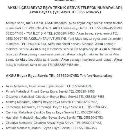
NUMARALARI:
AKSU İLÇESİ BEYAZ EŞYA TEKNİK SERVİS TELEFON NUMARALARI,
Aksu
Beyaz Eşya Servis TEL:05532047453
Antalya şehri,
AKSU
ilçesi,
AKSU
mahallesi, Aksu beyaz eşya teknik servis telefon
numaraları TEL:+905532047453.
AKSU
beyaz eşya tamir TEL: 05532047453//+90
5532047453 ­- 7/24 İLETİŞİM TEL:905532047453.
Aksu
beyaz eşya tamirci TEL:
0553 204 74 53
AKSU
/ANTALYA/TÜRKİYE. Yani
Aksu
beyaz eşya tamircisi telefon
numarası TEL:05532047453,
Aksu
buzdolabı servisi. Kısacası
Aksu
çamaşır
makinesi servisi,
Aksu
bulaşık makinesi servisi. Bir başka deyişle
Aksu
buzdolabı
tamircisi,
Aksu
çamaşır makinesi tamircisi,
Aksu
bulaşık makinesi tamircisi. Aynı
zamanda
Aksu
buzdolabı tamir ustası,
Aksu
çamaşır makinesi tamir ustası,
Aksu
bulaşık makinesi tamir ustası TEL:05532047453 dür.
AKSU
Beyaz Eşya Servis TEL:05532047453 Telefon Numaraları;
Aksu Mahallesi, Aksu Beyaz Eşya Servisi TEL:05532047453,
Pınarlı Mahallesi, Pınarlı Beyaz Eşya Servisi TEL:05532047453,
Güzelyurt Mahallesi, Güzelyurt Beyaz Eşya Servisi TEL:05532047453,
Altıntaş Mahallesi, Altıntaş Beyaz Eşya Servisi TEL:05532047453,
Kemerağzı Mahallesi, Kemerağzı Beyaz Eşya Servisi TEL:05532047453,
Çamköy Mahallesi, Çamköy Beyaz Eşya Servisi TEL:05532047453,
Hacıaliler Mahallesi, Hacıaliler Beyaz Eşya Servisi TEL:05532047453,
Cihadiye Mahallesi, Cihadiye Beyaz Eşya Servisi TEL:05532047453,
Atatürk Mahallesi, Atatürk Beyaz Eşya Servisi TEL:05532047453,