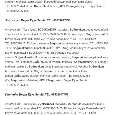
çamaşır makinesi tamir ustası,
Karaçallı
bulaşık makinesi tamir ustası
TEL:05532047453 dür,
Karaçallı
Mahallesi, AKSU/
Karaçallı
Beyaz Eşya Servis
TEL:05532047453,
Soğucaksu
Beyaz Eşya Servisi TEL:05532047453
Antalya şehri, Aksu ilçesi,
SOĞUCAKSU
mahallesi,
Soğucaksu
beyaz eşya teknik
servis telefon numaraları TEL:+905532047453. Bir başka deyişle
Soğucaksu
/AKSU
beyaz eşya tamir TEL: 0553 204 74 53//+90 5532047453 ­- 7/24 İLETİŞİM
TEL:905532047453. Aynı zamanda
Soğucaksu
beyaz eşya tamirci TEL: 0553 204
74 53
Soğucaksu
/AKSU/ANTALYA/TÜRKİYE.
Soğucaksu
beyaz eşya tamircisi
telefon numarası TEL:05532047453.
Soğucaksu
buzdolabı
servisi,
Soğucaksu
/AKSU çamaşır makinesi servisi,
Soğucaksu
bulaşık makinesi
servisi. Aynı zamanda
Soğucaksu
buzdolabı tamircisi,
Soğucaksu
/AKSU çamaşır
makinesi tamircisi,
Soğucaksu
bulaşık makinesi tamircisi. Veyahut
Soğucaksu
buzdolabı tamir ustası,
Soğucaksu
/AKSU çamaşır makinesi tamir
ustası,
Soğucaksu
bulaşık makinesi tamir ustası TEL:05532047453
dür,
Soğucaksu
Mahallesi, AKSU/
Soğucaksu
Beyaz Eşya Servis
TEL:05532047453,
Dumanlar
Beyaz Eşya Servisi TEL:05532047453
Antalya şehri, Aksu ilçesi,
DUMANLAR
mahallesi,
Dumanlar
beyaz eşya teknik
servis telefon numaraları TEL:+905532047453. Bir başka deyişle
Dumanlar
/AKSU
beyaz eşya tamir TEL: 0553 204 74 53//+90 5532047453 ­- 7/24 İLETİŞİM