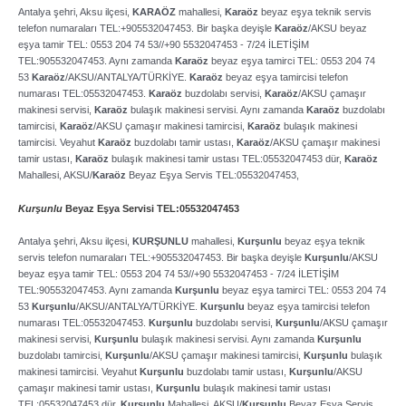
Antalya şehri, Aksu ilçesi,
KARAÖZ
mahallesi,
Karaöz
beyaz eşya teknik servis
telefon numaraları TEL:+905532047453. Bir başka deyişle
Karaöz
/AKSU beyaz
eşya tamir TEL: 0553 204 74 53//+90 5532047453 ­- 7/24 İLETİŞİM
TEL:905532047453. Aynı zamanda
Karaöz
beyaz eşya tamirci TEL: 0553 204 74
53
Karaöz
/AKSU/ANTALYA/TÜRKİYE.
Karaöz
beyaz eşya tamircisi telefon
numarası TEL:05532047453.
Karaöz
buzdolabı servisi,
Karaöz
/AKSU çamaşır
makinesi servisi,
Karaöz
bulaşık makinesi servisi. Aynı zamanda
Karaöz
buzdolabı
tamircisi,
Karaöz
/AKSU çamaşır makinesi tamircisi,
Karaöz
bulaşık makinesi
tamircisi. Veyahut
Karaöz
buzdolabı tamir ustası,
Karaöz
/AKSU çamaşır makinesi
tamir ustası,
Karaöz
bulaşık makinesi tamir ustası TEL:05532047453 dür,
Karaöz
Mahallesi, AKSU/
Karaöz
Beyaz Eşya Servis TEL:05532047453,
Kurşunlu
Beyaz Eşya Servisi TEL:05532047453
Antalya şehri, Aksu ilçesi,
KURŞUNLU
mahallesi,
Kurşunlu
beyaz eşya teknik
servis telefon numaraları TEL:+905532047453. Bir başka deyişle
Kurşunlu
/AKSU
beyaz eşya tamir TEL: 0553 204 74 53//+90 5532047453 ­- 7/24 İLETİŞİM
TEL:905532047453. Aynı zamanda
Kurşunlu
beyaz eşya tamirci TEL: 0553 204 74
53
Kurşunlu
/AKSU/ANTALYA/TÜRKİYE.
Kurşunlu
beyaz eşya tamircisi telefon
numarası TEL:05532047453.
Kurşunlu
buzdolabı servisi,
Kurşunlu
/AKSU çamaşır
makinesi servisi,
Kurşunlu
bulaşık makinesi servisi. Aynı zamanda
Kurşunlu
buzdolabı tamircisi,
Kurşunlu
/AKSU çamaşır makinesi tamircisi,
Kurşunlu
bulaşık
makinesi tamircisi. Veyahut
Kurşunlu
buzdolabı tamir ustası,
Kurşunlu
/AKSU
çamaşır makinesi tamir ustası,
Kurşunlu
bulaşık makinesi tamir ustası
TEL:05532047453 dür,
Kurşunlu
Mahallesi, AKSU/
Kurşunlu
Beyaz Eşya Servis