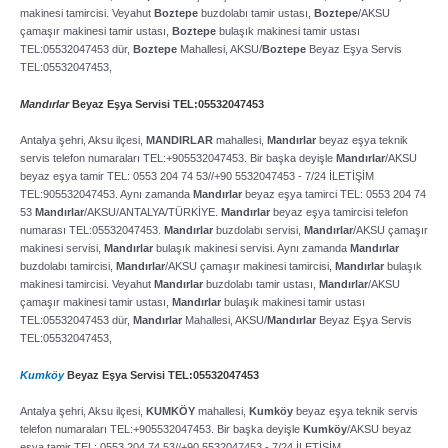
makinesi tamircisi. Veyahut
Boztepe
buzdolabı tamir ustası,
Boztepe
/AKSU
çamaşır makinesi tamir ustası,
Boztepe
bulaşık makinesi tamir ustası
TEL:05532047453 dür,
Boztepe
Mahallesi, AKSU/
Boztepe
Beyaz Eşya Servis
TEL:05532047453,
Mandırlar
Beyaz Eşya Servisi TEL:05532047453
Antalya şehri, Aksu ilçesi,
MANDIRLAR
mahallesi,
Mandırlar
beyaz eşya teknik
servis telefon numaraları TEL:+905532047453. Bir başka deyişle
Mandırlar
/AKSU
beyaz eşya tamir TEL: 0553 204 74 53//+90 5532047453 ­- 7/24 İLETİŞİM
TEL:905532047453. Aynı zamanda
Mandırlar
beyaz eşya tamirci TEL: 0553 204 74
53
Mandırlar
/AKSU/ANTALYA/TÜRKİYE.
Mandırlar
beyaz eşya tamircisi telefon
numarası TEL:05532047453.
Mandırlar
buzdolabı servisi,
Mandırlar
/AKSU çamaşır
makinesi servisi,
Mandırlar
bulaşık makinesi servisi. Aynı zamanda
Mandırlar
buzdolabı tamircisi,
Mandırlar
/AKSU çamaşır makinesi tamircisi,
Mandırlar
bulaşık
makinesi tamircisi. Veyahut
Mandırlar
buzdolabı tamir ustası,
Mandırlar
/AKSU
çamaşır makinesi tamir ustası,
Mandırlar
bulaşık makinesi tamir ustası
TEL:05532047453 dür,
Mandırlar
Mahallesi, AKSU/
Mandırlar
Beyaz Eşya Servis
TEL:05532047453,
Kumköy
Beyaz Eşya Servisi TEL:05532047453
Antalya şehri, Aksu ilçesi,
KUMKÖY
mahallesi,
Kumköy
beyaz eşya teknik servis
telefon numaraları TEL:+905532047453. Bir başka deyişle
Kumköy
/AKSU beyaz
eşya tamir TEL: 0553 204 74 53//+90 5532047453 ­- 7/24 İLETİŞİM