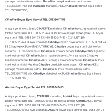
çamaşır makinesi tamir ustası,
Hacıaliler
bulaşık makinesi tamir ustası
TEL:05532047453 dür,
Hacıaliler
Mahallesi, AKSU/
Hacıaliler
Beyaz Eşya Servis
TEL:05532047453,
Cihadiye
Beyaz Eşya Servisi TEL:05532047453
Antalya şehri, Aksu ilçesi,
CİHADİYE
mahallesi,
Cihadiye
beyaz eşya teknik servis
telefon numaraları TEL:+905532047453. Bir başka deyişle
Cihadiye
/AKSU beyaz
eşya tamir TEL: 0553 204 74 53//+90 5532047453 ­- 7/24 İLETİŞİM
TEL:905532047453. Aynı zamanda
Cihadiye
beyaz eşya tamirci TEL: 0553 204 74
53
Cihadiye
/AKSU/ANTALYA/TÜRKİYE.
Cihadiye
beyaz eşya tamircisi telefon
numarası TEL:05532047453.
Cihadiye
buzdolabı servisi,
Cihadiye
/AKSU çamaşır
makinesi servisi,
Cihadiye
bulaşık makinesi servisi. Aynı zamanda
Cihadiye
buzdolabı tamircisi,
Cihadiye
/AKSU çamaşır makinesi tamircisi,
Cihadiye
bulaşık
makinesi tamircisi. Veyahut
Cihadiye
buzdolabı tamir ustası,
Cihadiye
/AKSU
çamaşır makinesi tamir ustası,
Cihadiye
bulaşık makinesi tamir ustası
TEL:05532047453 dür,
Cihadiye
Mahallesi, AKSU/
Cihadiye
Beyaz Eşya Servis
TEL:05532047453,
Atatürk
Beyaz Eşya Servisi TEL:05532047453
Antalya şehri, Aksu ilçesi,
ATATÜRK
mahallesi,
Atatürk
beyaz eşya teknik servis
telefon numaraları TEL:+905532047453. Bir başka deyişle
Atatürk
/AKSU beyaz
eşya tamir TEL: 0553 204 74 53//+90 5532047453 ­- 7/24 İLETİŞİM
TEL:905532047453. Aynı zamanda
Atatürk
beyaz eşya tamirci TEL: 0553 204 74