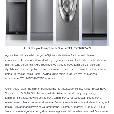
AKSU Beyaz Eşya Teknik Servisi TEL:05532047453
Ayrıca her orijinal yedek parça değişimlerinde sizlere 1 yıl garanti hizmeti
vermektedir. Üstelik Acil durumlarda aynı gün servis yapılmaktadır. Kombi, klima ile
ilgili her türlü sorun için
Aksu
ilçesinde 7/24 beyaz eşya tamir servisi bulurum
diyebilirsiniz. Hemen geliriz. Çamaşır makinesi tamir ustası, bulaşık makinesi tamir
ustası, buzdolabı tamir ustası. Ayrıca klima tamir ustası ve aynı gün servis
arıyorsanız TEL:905532047453 arayınız.
Güler yüzlü, alanında uzman personelimiz ile Antalya genelinde,
Aksu
Beyaz Eşya
Servis TEL:05532047453 hizmetinizdedir.
Aksu
ilçesinde en iyi beyaz eşya
tamircisi. Bir başka deyişle beyaz eşya tamiri, beyaz eşya ustası. Beyaz eşya
tamirci ustası, beyaz eşya tamir ustası. Bunun yanında
Aksu
ilçesinde acil usta, acil
tamirci. Veyahut acil beyaz eşya tamir ustası Telefon Numaraları +905532047453.
Veya bu saatte açık olan en yakın beyaz eşya servisi nereden bulurum? Diyorsanız