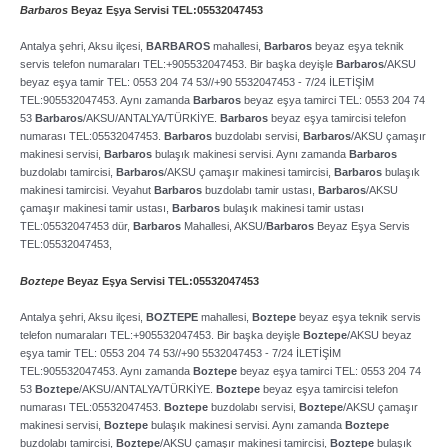
Barbaros
Beyaz Eşya Servisi TEL:05532047453
Antalya şehri, Aksu ilçesi,
BARBAROS
mahallesi,
Barbaros
beyaz eşya teknik
servis telefon numaraları TEL:+905532047453. Bir başka deyişle
Barbaros
/AKSU
beyaz eşya tamir TEL: 0553 204 74 53//+90 5532047453 ­- 7/24 İLETİŞİM
TEL:905532047453. Aynı zamanda
Barbaros
beyaz eşya tamirci TEL: 0553 204 74
53
Barbaros
/AKSU/ANTALYA/TÜRKİYE.
Barbaros
beyaz eşya tamircisi telefon
numarası TEL:05532047453.
Barbaros
buzdolabı servisi,
Barbaros
/AKSU çamaşır
makinesi servisi,
Barbaros
bulaşık makinesi servisi. Aynı zamanda
Barbaros
buzdolabı tamircisi,
Barbaros
/AKSU çamaşır makinesi tamircisi,
Barbaros
bulaşık
makinesi tamircisi. Veyahut
Barbaros
buzdolabı tamir ustası,
Barbaros
/AKSU
çamaşır makinesi tamir ustası,
Barbaros
bulaşık makinesi tamir ustası
TEL:05532047453 dür,
Barbaros
Mahallesi, AKSU/
Barbaros
Beyaz Eşya Servis
TEL:05532047453,
Boztepe
Beyaz Eşya Servisi TEL:05532047453
Antalya şehri, Aksu ilçesi,
BOZTEPE
mahallesi,
Boztepe
beyaz eşya teknik servis
telefon numaraları TEL:+905532047453. Bir başka deyişle
Boztepe
/AKSU beyaz
eşya tamir TEL: 0553 204 74 53//+90 5532047453 ­- 7/24 İLETİŞİM
TEL:905532047453. Aynı zamanda
Boztepe
beyaz eşya tamirci TEL: 0553 204 74
53
Boztepe
/AKSU/ANTALYA/TÜRKİYE.
Boztepe
beyaz eşya tamircisi telefon
numarası TEL:05532047453.
Boztepe
buzdolabı servisi,
Boztepe
/AKSU çamaşır
makinesi servisi,
Boztepe
bulaşık makinesi servisi. Aynı zamanda
Boztepe
buzdolabı tamircisi,
Boztepe
/AKSU çamaşır makinesi tamircisi,
Boztepe
bulaşık