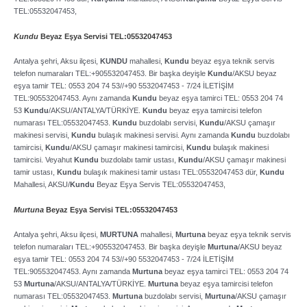
TEL:05532047453,
Kundu
Beyaz Eşya Servisi TEL:05532047453
Antalya şehri, Aksu ilçesi,
KUNDU
mahallesi,
Kundu
beyaz eşya teknik servis
telefon numaraları TEL:+905532047453. Bir başka deyişle
Kundu
/AKSU beyaz
eşya tamir TEL: 0553 204 74 53//+90 5532047453 ­- 7/24 İLETİŞİM
TEL:905532047453. Aynı zamanda
Kundu
beyaz eşya tamirci TEL: 0553 204 74
53
Kundu
/AKSU/ANTALYA/TÜRKİYE.
Kundu
beyaz eşya tamircisi telefon
numarası TEL:05532047453.
Kundu
buzdolabı servisi,
Kundu
/AKSU çamaşır
makinesi servisi,
Kundu
bulaşık makinesi servisi. Aynı zamanda
Kundu
buzdolabı
tamircisi,
Kundu
/AKSU çamaşır makinesi tamircisi,
Kundu
bulaşık makinesi
tamircisi. Veyahut
Kundu
buzdolabı tamir ustası,
Kundu
/AKSU çamaşır makinesi
tamir ustası,
Kundu
bulaşık makinesi tamir ustası TEL:05532047453 dür,
Kundu
Mahallesi, AKSU/
Kundu
Beyaz Eşya Servis TEL:05532047453,
Murtuna
Beyaz Eşya Servisi TEL:05532047453
Antalya şehri, Aksu ilçesi,
MURTUNA
mahallesi,
Murtuna
beyaz eşya teknik servis
telefon numaraları TEL:+905532047453. Bir başka deyişle
Murtuna
/AKSU beyaz
eşya tamir TEL: 0553 204 74 53//+90 5532047453 ­- 7/24 İLETİŞİM
TEL:905532047453. Aynı zamanda
Murtuna
beyaz eşya tamirci TEL: 0553 204 74
53
Murtuna
/AKSU/ANTALYA/TÜRKİYE.
Murtuna
beyaz eşya tamircisi telefon
numarası TEL:05532047453.
Murtuna
buzdolabı servisi,
Murtuna
/AKSU çamaşır