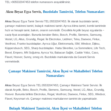
TEL:+905532047453 telefon numarasını arayabilirsiniz.
Aksu Beyaz Eşya Servis,
Buzdolabı Tamircisi,
Telefon Numaraları
:
Aksu
Beyaz Eşya Tamir Servisi TEL:05532047453. İlk olarak buzdolabı tamiri,
çamaşır makinesi tamiri, bulaşık makinesi tamiri. Ayrıca klima tamiri, kombi tamirinde
hızlı ve hesaplı tamir, bakım, onarım servisidir. Öncelikle Arçelik beyaz eşyalarda –
cazip fiyat avantajları. Bununla beraber Beko, Bosch, Profilo, Siemens, Samsung,
Vestel, LG, Altus, Grundig, Regal. İle Electrolux, Liebherr, Teka, Daewoo, Finlux,
Vestfrost, Franke buzdolapları. Ayrıca Uğur, Elektromarla, ISM, Windsor, Dijitsu,
Küppersbusch, SEG, Sharp buzdolapları. Hatta Silverline, La Sommeliere, Life Tech,
Bexel, Empero, MN Soğutma. Ayrıca Yui, Babacan Sağlık, Cadde Yıldız, Caso,
Flavel, Hoover, Sunny, smeg vb. Buzdolabı markalarında da Garanti Servis
vermektedir.
Çamaşır Makinesi Tamircisi, Aksu İlçesi ve Mahalleleri Telefon
Numaraları:
Aksu
Beyaz Eşya Servis TEL:05532047453, Çamaşır Makinesi Tamir Servisi. İlk
olarak Arçelik, Beko, Bosch, Profilo, Siemens, Samsung, Vestel, LG, Altus, Grundig,
Hoover. Bununla birlikte Electrolux, Regal, Vestfrost, Daewoo, Finlux, SEG, Windsor,
Flavel, Keysmart vb. Çamaşır makinesi markalarının tamirini de yapmaktadır.
Bulaşık Makinesi Tamircisi, Aksu İlçesi ve Mahalleleri Telefon