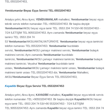
TEL:05532047453,
Yenidumanlar
Beyaz Eşya Servisi TEL:05532047453
Antalya şehri, Aksu ilçesi,
YENİDUMANLAR
mahallesi,
Yenidumanlar
beyaz eşya
teknik servis telefon numaraları TEL:+905532047453. Bir başka deyişle
Yenidumanlar
/AKSU beyaz eşya tamir TEL: 0553 204 74 53//+90 5532047453 ­-
7/24 İLETİŞİM TEL:905532047453. Aynı zamanda
Yenidumanlar
beyaz eşya
tamirci TEL: 0553 204 74
53
Yenidumanlar
/AKSU/ANTALYA/TÜRKİYE.
Yenidumanlar
beyaz eşya tamircisi
telefon numarası TEL:05532047453.
Yenidumanlar
buzdolabı
servisi,
Yenidumanlar
/AKSU çamaşır makinesi servisi,
Yenidumanlar
bulaşık
makinesi servisi. Aynı zamanda
Yenidumanlar
buzdolabı
tamircisi,
Yenidumanlar
/AKSU çamaşır makinesi tamircisi,
Yenidumanlar
bulaşık
makinesi tamircisi. Veyahut
Yenidumanlar
buzdolabı tamir
ustası,
Yenidumanlar
/AKSU çamaşır makinesi tamir ustası,
Yenidumanlar
bulaşık
makinesi tamir ustası TEL:05532047453 dür,
Yenidumanlar
Mahallesi,
AKSU/
Yenidumanlar
Beyaz Eşya Servis TEL:05532047453,
Kayadibi
Beyaz Eşya Servisi TEL:05532047453
Antalya şehri, Aksu ilçesi,
KAYADİBİ
mahallesi,
Kayadibi
beyaz eşya teknik servis
telefon numaraları TEL:+905532047453. Bir başka deyişle
Kayadibi
/AKSU beyaz
eşya tamir TEL: 0553 204 74 53//+90 5532047453 ­- 7/24 İLETİŞİM
TEL:905532047453. Aynı zamanda
Kayadibi
beyaz eşya tamirci TEL: 0553 204 74