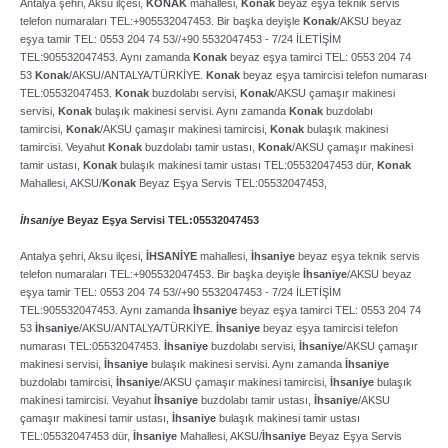
Antalya şehri, Aksu ilçesi,
KONAK
mahallesi,
Konak
beyaz eşya teknik servis
telefon numaraları TEL:+905532047453. Bir başka deyişle
Konak
/AKSU beyaz
eşya tamir TEL: 0553 204 74 53//+90 5532047453 ­- 7/24 İLETİŞİM
TEL:905532047453. Aynı zamanda
Konak
beyaz eşya tamirci TEL: 0553 204 74
53
Konak
/AKSU/ANTALYA/TÜRKİYE.
Konak
beyaz eşya tamircisi telefon numarası
TEL:05532047453.
Konak
buzdolabı servisi,
Konak
/AKSU çamaşır makinesi
servisi,
Konak
bulaşık makinesi servisi. Aynı zamanda
Konak
buzdolabı
tamircisi,
Konak
/AKSU çamaşır makinesi tamircisi,
Konak
bulaşık makinesi
tamircisi. Veyahut
Konak
buzdolabı tamir ustası,
Konak
/AKSU çamaşır makinesi
tamir ustası,
Konak
bulaşık makinesi tamir ustası TEL:05532047453 dür,
Konak
Mahallesi, AKSU/
Konak
Beyaz Eşya Servis TEL:05532047453,
İhsaniye
Beyaz Eşya Servisi TEL:05532047453
Antalya şehri, Aksu ilçesi,
İHSANİYE
mahallesi,
İhsaniye
beyaz eşya teknik servis
telefon numaraları TEL:+905532047453. Bir başka deyişle
İhsaniye
/AKSU beyaz
eşya tamir TEL: 0553 204 74 53//+90 5532047453 ­- 7/24 İLETİŞİM
TEL:905532047453. Aynı zamanda
İhsaniye
beyaz eşya tamirci TEL: 0553 204 74
53
İhsaniye
/AKSU/ANTALYA/TÜRKİYE.
İhsaniye
beyaz eşya tamircisi telefon
numarası TEL:05532047453.
İhsaniye
buzdolabı servisi,
İhsaniye
/AKSU çamaşır
makinesi servisi,
İhsaniye
bulaşık makinesi servisi. Aynı zamanda
İhsaniye
buzdolabı tamircisi,
İhsaniye
/AKSU çamaşır makinesi tamircisi,
İhsaniye
bulaşık
makinesi tamircisi. Veyahut
İhsaniye
buzdolabı tamir ustası,
İhsaniye
/AKSU
çamaşır makinesi tamir ustası,
İhsaniye
bulaşık makinesi tamir ustası
TEL:05532047453 dür,
İhsaniye
Mahallesi, AKSU/
İhsaniye
Beyaz Eşya Servis