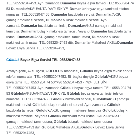
TEL:905532047453. Aynı zamanda
Dumanlar
beyaz eşya tamirci TEL: 0553 204 74
53
Dumanlar
/AKSU/ANTALYA/TÜRKİYE.
Dumanlar
beyaz eşya tamircisi telefon
numarası TEL:05532047453.
Dumanlar
buzdolabı servisi,
Dumanlar
/AKSU
çamaşır makinesi servisi,
Dumanlar
bulaşık makinesi servisi. Aynı
zamanda
Dumanlar
buzdolabı tamircisi,
Dumanlar
/AKSU çamaşır makinesi
tamircisi,
Dumanlar
bulaşık makinesi tamircisi. Veyahut
Dumanlar
buzdolabı tamir
ustası,
Dumanlar
/AKSU çamaşır makinesi tamir ustası,
Dumanlar
bulaşık
makinesi tamir ustası TEL:05532047453 dür,
Dumanlar
Mahallesi, AKSU/
Dumanlar
Beyaz Eşya Servis TEL:05532047453,
Güloluk
Beyaz Eşya Servisi TEL:05532047453
Antalya şehri, Aksu ilçesi,
GÜLOLUK
mahallesi,
Güloluk
beyaz eşya teknik servis
telefon numaraları TEL:+905532047453. Bir başka deyişle
Güloluk
/AKSU beyaz
eşya tamir TEL: 0553 204 74 53//+90 5532047453 ­- 7/24 İLETİŞİM
TEL:905532047453. Aynı zamanda
Güloluk
beyaz eşya tamirci TEL: 0553 204 74
53
Güloluk
/AKSU/ANTALYA/TÜRKİYE.
Güloluk
beyaz eşya tamircisi telefon
numarası TEL:05532047453.
Güloluk
buzdolabı servisi,
Güloluk
/AKSU çamaşır
makinesi servisi,
Güloluk
bulaşık makinesi servisi. Aynı zamanda
Güloluk
buzdolabı tamircisi,
Güloluk
/AKSU çamaşır makinesi tamircisi,
Güloluk
bulaşık
makinesi tamircisi. Veyahut
Güloluk
buzdolabı tamir ustası,
Güloluk
/AKSU
çamaşır makinesi tamir ustası,
Güloluk
bulaşık makinesi tamir ustası
TEL:05532047453 dür,
Güloluk
Mahallesi, AKSU/
Güloluk
Beyaz Eşya Servis
TEL:05532047453,