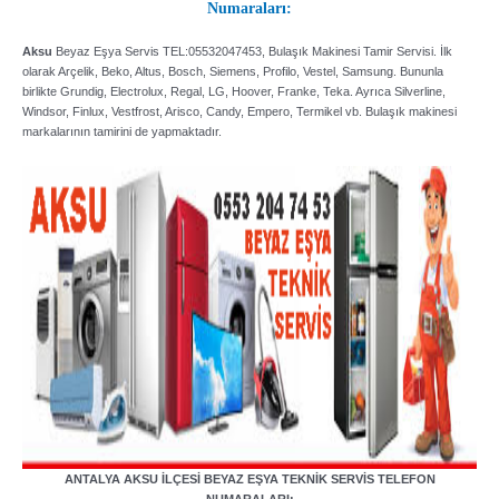
Numaraları:
Aksu
Beyaz Eşya Servis TEL:05532047453, Bulaşık Makinesi Tamir Servisi. İlk
olarak Arçelik, Beko, Altus, Bosch, Siemens, Profilo, Vestel, Samsung. Bununla
birlikte Grundig, Electrolux, Regal, LG, Hoover, Franke, Teka. Ayrıca Silverline,
Windsor, Finlux, Vestfrost, Arisco, Candy, Empero, Termikel vb. Bulaşık makinesi
markalarının tamirini de yapmaktadır.
ANTALYA AKSU İLÇESİ BEYAZ EŞYA TEKNİK SERVİS TELEFON