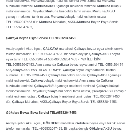
makinesi servisi,
Murtuna
bulaşık makinesi servisi. Aynı zamanda
Murtuna
buzdolabı tamircisi,
Murtuna
/AKSU çamaşır makinesi tamircisi,
Murtuna
bulaşık
makinesi tamircisi. Veyahut
Murtuna
buzdolabı tamir ustası,
Murtuna
/AKSU
çamaşır makinesi tamir ustası,
Murtuna
bulaşık makinesi tamir ustası
TEL:05532047453 dür,
Murtuna
Mahallesi, AKSU/
Murtuna
Beyaz Eşya Servis
TEL:05532047453,
Çalkaya
Beyaz Eşya Servisi TEL:05532047453
Antalya şehri, Aksu ilçesi,
ÇALKAYA
mahallesi,
Çalkaya
beyaz eşya teknik servis
telefon numaraları TEL:+905532047453. Bir başka deyişle
Çalkaya
/AKSU beyaz
eşya tamir TEL: 0553 204 74 53//+90 5532047453 ­- 7/24 İLETİŞİM
TEL:905532047453. Aynı zamanda
Çalkaya
beyaz eşya tamirci TEL: 0553 204 74
53
Çalkaya
/AKSU/ANTALYA/TÜRKİYE.
Çalkaya
beyaz eşya tamircisi telefon
numarası TEL:05532047453.
Çalkaya
buzdolabı servisi,
Çalkaya
/AKSU çamaşır
makinesi servisi,
Çalkaya
bulaşık makinesi servisi. Aynı zamanda
Çalkaya
buzdolabı tamircisi,
Çalkaya
/AKSU çamaşır makinesi tamircisi,
Çalkaya
bulaşık
makinesi tamircisi. Veyahut
Çalkaya
buzdolabı tamir ustası,
Çalkaya
/AKSU çamaşır
makinesi tamir ustası,
Çalkaya
bulaşık makinesi tamir ustası TEL:05532047453
dür,
Çalkaya
Mahallesi, AKSU/
Çalkaya
Beyaz Eşya Servis TEL:05532047453,
Gökdere
Beyaz Eşya Servisi TEL:05532047453
Antalya şehri, Aksu ilçesi,
GÖKDERE
mahallesi,
Gökdere
beyaz eşya teknik servis
telefon numaraları TEL:+905532047453. Bir başka deyişle
Gökdere
/AKSU beyaz