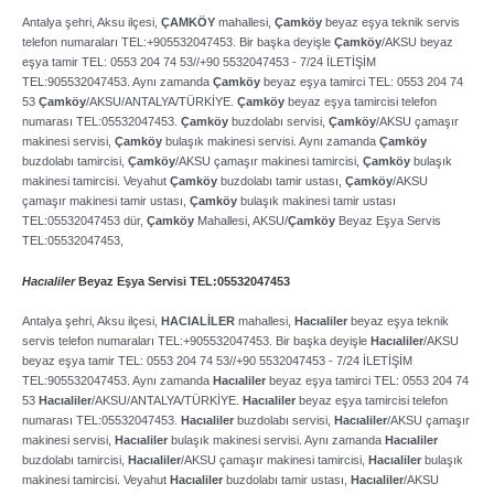
Antalya şehri, Aksu ilçesi,
ÇAMKÖY
mahallesi,
Çamköy
beyaz eşya teknik servis
telefon numaraları TEL:+905532047453. Bir başka deyişle
Çamköy
/AKSU beyaz
eşya tamir TEL: 0553 204 74 53//+90 5532047453 ­- 7/24 İLETİŞİM
TEL:905532047453. Aynı zamanda
Çamköy
beyaz eşya tamirci TEL: 0553 204 74
53
Çamköy
/AKSU/ANTALYA/TÜRKİYE.
Çamköy
beyaz eşya tamircisi telefon
numarası TEL:05532047453.
Çamköy
buzdolabı servisi,
Çamköy
/AKSU çamaşır
makinesi servisi,
Çamköy
bulaşık makinesi servisi. Aynı zamanda
Çamköy
buzdolabı tamircisi,
Çamköy
/AKSU çamaşır makinesi tamircisi,
Çamköy
bulaşık
makinesi tamircisi. Veyahut
Çamköy
buzdolabı tamir ustası,
Çamköy
/AKSU
çamaşır makinesi tamir ustası,
Çamköy
bulaşık makinesi tamir ustası
TEL:05532047453 dür,
Çamköy
Mahallesi, AKSU/
Çamköy
Beyaz Eşya Servis
TEL:05532047453,
Hacıaliler
Beyaz Eşya Servisi TEL:05532047453
Antalya şehri, Aksu ilçesi,
HACIALİLER
mahallesi,
Hacıaliler
beyaz eşya teknik
servis telefon numaraları TEL:+905532047453. Bir başka deyişle
Hacıaliler
/AKSU
beyaz eşya tamir TEL: 0553 204 74 53//+90 5532047453 ­- 7/24 İLETİŞİM
TEL:905532047453. Aynı zamanda
Hacıaliler
beyaz eşya tamirci TEL: 0553 204 74
53
Hacıaliler
/AKSU/ANTALYA/TÜRKİYE.
Hacıaliler
beyaz eşya tamircisi telefon
numarası TEL:05532047453.
Hacıaliler
buzdolabı servisi,
Hacıaliler
/AKSU çamaşır
makinesi servisi,
Hacıaliler
bulaşık makinesi servisi. Aynı zamanda
Hacıaliler
buzdolabı tamircisi,
Hacıaliler
/AKSU çamaşır makinesi tamircisi,
Hacıaliler
bulaşık
makinesi tamircisi. Veyahut
Hacıaliler
buzdolabı tamir ustası,
Hacıaliler
/AKSU