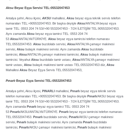
Aksu
Beyaz Eşya Servisi TEL:05532047453
Antalya şehri, Aksu ilçesi,
AKSU
mahallesi,
Aksu
beyaz eşya teknik servis telefon
numaraları TEL:+905532047453. Bir başka deyişle
Aksu
/ANTALYA beyaz eşya
tamir TEL: 0553 204 74 53//+90 5532047453 ­- 7/24 İLETİŞİM TEL:905532047453.
Aynı zamanda
Aksu
beyaz eşya tamirci TEL: 0553 204 74
53
Aksu
/ANTALYA/TÜRKİYE.
Aksu
beyaz eşya tamircisi telefon numarası
TEL:05532047453.
Aksu
buzdolabı servisi,
Aksu
/ANTALYA çamaşır makinesi
servisi,
Aksu
bulaşık makinesi servisi. Aynı zamanda
Aksu
buzdolabı
tamircisi,
Aksu
/ANTALYA çamaşır makinesi tamircisi,
Aksu
bulaşık makinesi
tamircisi. Veyahut
Aksu
buzdolabı tamir ustası,
Aksu
/ANTALYA çamaşır makinesi
tamir ustası,
Aksu
bulaşık makinesi tamir ustası TEL:05532047453 dür,
Aksu
Mahallesi
Aksu
Beyaz Eşya Servis TEL:05532047453,
Pınarlı
Beyaz Eşya Servisi TEL:05532047453
Antalya şehri, Aksu ilçesi,
PINARLI
mahallesi,
Pınarlı
beyaz eşya teknik servis
telefon numaraları TEL:+905532047453. Bir başka deyişle
Pınarlı
/AKSU beyaz eşya
tamir TEL: 0553 204 74 53//+90 5532047453 ­- 7/24 İLETİŞİM TEL:905532047453.
Aynı zamanda
Pınarlı
beyaz eşya tamirci TEL: 0553 204 74
53
Pınarlı
/AKSU/ANTALYA/TÜRKİYE.
Pınarlı
beyaz eşya tamircisi telefon numarası
TEL:05532047453.
Pınarlı
buzdolabı servisi,
Pınarlı
/AKSU çamaşır makinesi
servisi,
Pınarlı
bulaşık makinesi servisi. Aynı zamanda
Pınarlı
buzdolabı
tamircisi,
Pınarlı
/AKSU çamaşır makinesi tamircisi,
Pınarlı
bulaşık makinesi