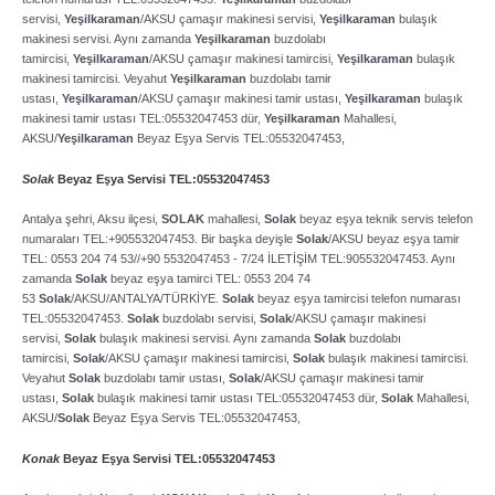
servisi,
Yeşilkaraman
/AKSU çamaşır makinesi servisi,
Yeşilkaraman
bulaşık
makinesi servisi. Aynı zamanda
Yeşilkaraman
buzdolabı
tamircisi,
Yeşilkaraman
/AKSU çamaşır makinesi tamircisi,
Yeşilkaraman
bulaşık
makinesi tamircisi. Veyahut
Yeşilkaraman
buzdolabı tamir
ustası,
Yeşilkaraman
/AKSU çamaşır makinesi tamir ustası,
Yeşilkaraman
bulaşık
makinesi tamir ustası TEL:05532047453 dür,
Yeşilkaraman
Mahallesi,
AKSU/
Yeşilkaraman
Beyaz Eşya Servis TEL:05532047453,
Solak
Beyaz Eşya Servisi TEL:05532047453
Antalya şehri, Aksu ilçesi,
SOLAK
mahallesi,
Solak
beyaz eşya teknik servis telefon
numaraları TEL:+905532047453. Bir başka deyişle
Solak
/AKSU beyaz eşya tamir
TEL: 0553 204 74 53//+90 5532047453 ­- 7/24 İLETİŞİM TEL:905532047453. Aynı
zamanda
Solak
beyaz eşya tamirci TEL: 0553 204 74
53
Solak
/AKSU/ANTALYA/TÜRKİYE.
Solak
beyaz eşya tamircisi telefon numarası
TEL:05532047453.
Solak
buzdolabı servisi,
Solak
/AKSU çamaşır makinesi
servisi,
Solak
bulaşık makinesi servisi. Aynı zamanda
Solak
buzdolabı
tamircisi,
Solak
/AKSU çamaşır makinesi tamircisi,
Solak
bulaşık makinesi tamircisi.
Veyahut
Solak
buzdolabı tamir ustası,
Solak
/AKSU çamaşır makinesi tamir
ustası,
Solak
bulaşık makinesi tamir ustası TEL:05532047453 dür,
Solak
Mahallesi,
AKSU/
Solak
Beyaz Eşya Servis TEL:05532047453,
Konak
Beyaz Eşya Servisi TEL:05532047453