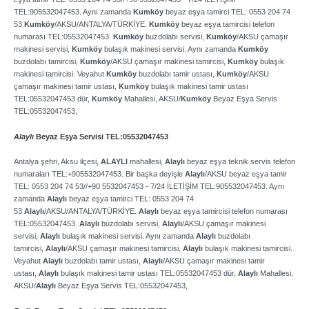
TEL:905532047453. Aynı zamanda
Kumköy
beyaz eşya tamirci TEL: 0553 204 74
53
Kumköy
/AKSU/ANTALYA/TÜRKİYE.
Kumköy
beyaz eşya tamircisi telefon
numarası TEL:05532047453.
Kumköy
buzdolabı servisi,
Kumköy
/AKSU çamaşır
makinesi servisi,
Kumköy
bulaşık makinesi servisi. Aynı zamanda
Kumköy
buzdolabı tamircisi,
Kumköy
/AKSU çamaşır makinesi tamircisi,
Kumköy
bulaşık
makinesi tamircisi. Veyahut
Kumköy
buzdolabı tamir ustası,
Kumköy
/AKSU
çamaşır makinesi tamir ustası,
Kumköy
bulaşık makinesi tamir ustası
TEL:05532047453 dür,
Kumköy
Mahallesi, AKSU/
Kumköy
Beyaz Eşya Servis
TEL:05532047453,
Alaylı
Beyaz Eşya Servisi TEL:05532047453
Antalya şehri, Aksu ilçesi,
ALAYLI
mahallesi,
Alaylı
beyaz eşya teknik servis telefon
numaraları TEL:+905532047453. Bir başka deyişle
Alaylı
/AKSU beyaz eşya tamir
TEL: 0553 204 74 53//+90 5532047453 ­- 7/24 İLETİŞİM TEL:905532047453. Aynı
zamanda
Alaylı
beyaz eşya tamirci TEL: 0553 204 74
53
Alaylı
/AKSU/ANTALYA/TÜRKİYE.
Alaylı
beyaz eşya tamircisi telefon numarası
TEL:05532047453.
Alaylı
buzdolabı servisi,
Alaylı
/AKSU çamaşır makinesi
servisi,
Alaylı
bulaşık makinesi servisi. Aynı zamanda
Alaylı
buzdolabı
tamircisi,
Alaylı
/AKSU çamaşır makinesi tamircisi,
Alaylı
bulaşık makinesi tamircisi.
Veyahut
Alaylı
buzdolabı tamir ustası,
Alaylı
/AKSU çamaşır makinesi tamir
ustası,
Alaylı
bulaşık makinesi tamir ustası TEL:05532047453 dür,
Alaylı
Mahallesi,
AKSU/
Alaylı
Beyaz Eşya Servis TEL:05532047453,