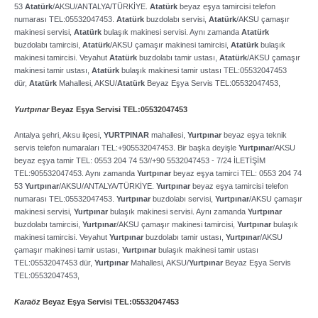
53
Atatürk
/AKSU/ANTALYA/TÜRKİYE.
Atatürk
beyaz eşya tamircisi telefon
numarası TEL:05532047453.
Atatürk
buzdolabı servisi,
Atatürk
/AKSU çamaşır
makinesi servisi,
Atatürk
bulaşık makinesi servisi. Aynı zamanda
Atatürk
buzdolabı tamircisi,
Atatürk
/AKSU çamaşır makinesi tamircisi,
Atatürk
bulaşık
makinesi tamircisi. Veyahut
Atatürk
buzdolabı tamir ustası,
Atatürk
/AKSU çamaşır
makinesi tamir ustası,
Atatürk
bulaşık makinesi tamir ustası TEL:05532047453
dür,
Atatürk
Mahallesi, AKSU/
Atatürk
Beyaz Eşya Servis TEL:05532047453,
Yurtpınar
Beyaz Eşya Servisi TEL:05532047453
Antalya şehri, Aksu ilçesi,
YURTPINAR
mahallesi,
Yurtpınar
beyaz eşya teknik
servis telefon numaraları TEL:+905532047453. Bir başka deyişle
Yurtpınar
/AKSU
beyaz eşya tamir TEL: 0553 204 74 53//+90 5532047453 ­- 7/24 İLETİŞİM
TEL:905532047453. Aynı zamanda
Yurtpınar
beyaz eşya tamirci TEL: 0553 204 74
53
Yurtpınar
/AKSU/ANTALYA/TÜRKİYE.
Yurtpınar
beyaz eşya tamircisi telefon
numarası TEL:05532047453.
Yurtpınar
buzdolabı servisi,
Yurtpınar
/AKSU çamaşır
makinesi servisi,
Yurtpınar
bulaşık makinesi servisi. Aynı zamanda
Yurtpınar
buzdolabı tamircisi,
Yurtpınar
/AKSU çamaşır makinesi tamircisi,
Yurtpınar
bulaşık
makinesi tamircisi. Veyahut
Yurtpınar
buzdolabı tamir ustası,
Yurtpınar
/AKSU
çamaşır makinesi tamir ustası,
Yurtpınar
bulaşık makinesi tamir ustası
TEL:05532047453 dür,
Yurtpınar
Mahallesi, AKSU/
Yurtpınar
Beyaz Eşya Servis
TEL:05532047453,
Karaöz
Beyaz Eşya Servisi TEL:05532047453