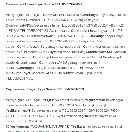
Cumhuriyet
Beyaz Eşya Servisi TEL:05532047453
Antalya şehri, Aksu ilçesi,
CUMHURİYET
mahallesi,
Cumhuriyet
beyaz eşya teknik
servis telefon numaraları TEL:+905532047453. Bir başka deyişle
Cumhuriyet
/AKSU beyaz eşya tamir TEL: 0553 204 74 53//+90 5532047453 ­- 7/24
İLETİŞİM TEL:905532047453. Aynı zamanda
Cumhuriyet
beyaz eşya tamirci TEL:
0553 204 74 53
Cumhuriyet
/AKSU/ANTALYA/TÜRKİYE.
Cumhuriyet
beyaz eşya
tamircisi telefon numarası TEL:05532047453.
Cumhuriyet
buzdolabı
servisi,
Cumhuriyet
/AKSU çamaşır makinesi servisi,
Cumhuriyet
bulaşık makinesi
servisi. Aynı zamanda
Cumhuriyet
buzdolabı tamircisi,
Cumhuriyet
/AKSU çamaşır
makinesi tamircisi,
Cumhuriyet
bulaşık makinesi tamircisi. Veyahut
Cumhuriyet
buzdolabı tamir ustası,
Cumhuriyet
/AKSU çamaşır makinesi tamir
ustası,
Cumhuriyet
bulaşık makinesi tamir ustası TEL:05532047453
dür,
Cumhuriyet
Mahallesi, AKSU/
Cumhuriyet
Beyaz Eşya Servis
TEL:05532047453,
Yeşilkaraman
Beyaz Eşya Servisi TEL:05532047453
Antalya şehri, Aksu ilçesi,
YEŞİLKARAMAN
mahallesi,
Yeşilkaraman
beyaz eşya
teknik servis telefon numaraları TEL:+905532047453. Bir başka deyişle
Yeşilkaraman
/AKSU beyaz eşya tamir TEL: 0553 204 74 53//+90 5532047453 ­-
7/24 İLETİŞİM TEL:905532047453. Aynı zamanda
Yeşilkaraman
beyaz eşya
tamirci TEL: 0553 204 74
53
Yeşilkaraman
/AKSU/ANTALYA/TÜRKİYE.
Yeşilkaraman
beyaz eşya tamircisi
telefon numarası TEL:05532047453.
Yeşilkaraman
buzdolabı