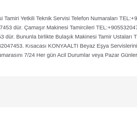
miri Yetkili Teknik Servisi Telefon Numaraları TEL:+
453 dür. Çamaşır Makinesi Tamircileri TEL:+905532047
53 dür. Bununla birlikte Bulaşık Makinesi Tamir Ustala
32047453. Kısacası KONYAALTI Beyaz Eşya Servislerinin
rasını 7/24 Her gün Acil Durumlar veya Pazar Günleri d