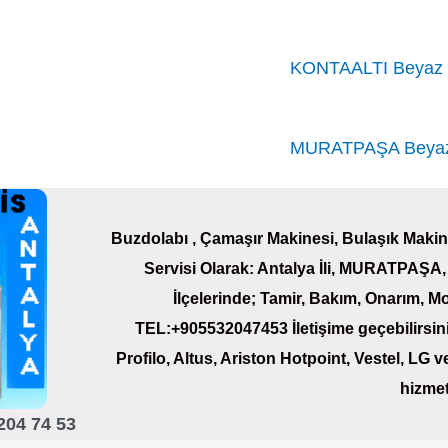
KONTAALTI Beyaz E
MURATPAŞA Beyaz 
Buzdolabı , Çamaşır Makinesi, Bulaşık Makine
Servisi Olarak: Antalya İli, MURATP
İlçelerinde; Tamir, Bakım, Onarım, Mo
TEL:+905532047453 İletişime geçebilirsin
Profilo, Altus,
Ariston
Hotpoint, Vestel, LG ve
hizmet
204 74 53