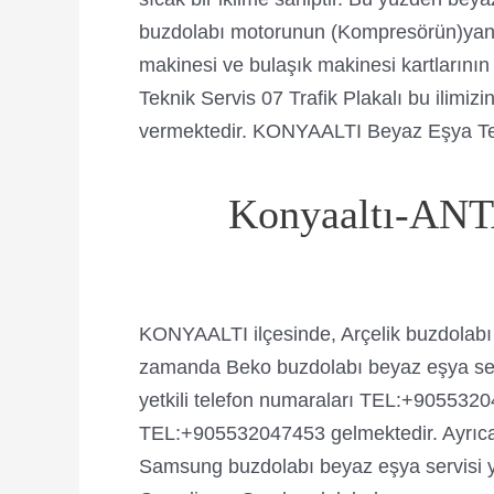
buzdolabı motorunun (Kompresörün)yanm
makinesi ve bulaşık makinesi kartların
Teknik Servis 07 Trafik Plakalı bu ilimiz
vermektedir. KONYAALTI Beyaz Eşya Tekni
Konyaaltı-ANT
KONYAALTI ilçesinde, Arçelik buzdolabı
zamanda Beko buzdolabı beyaz eşya serv
yetkili telefon numaraları TEL:+9055320
TEL:+905532047453 gelmektedir. Ayrıca P
Samsung buzdolabı beyaz eşya servisi ye