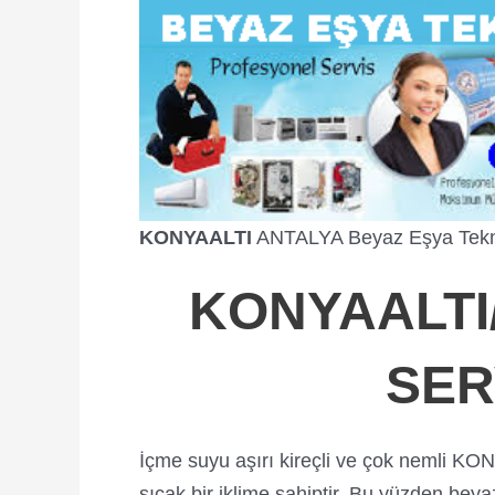
KONYAALTI
ANTALYA Beyaz Eşya Tekn
KONYAALTI
SER
İçme suyu aşırı kireçli ve çok nemli KON
sıcak bir iklime sahiptir. Bu yüzden beya