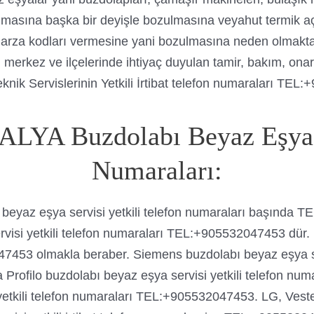
asına başka bir deyişle bozulmasına veyahut termik aç
ın arza kodları vermesine yani bozulmasına neden olmak
in merkez ve ilçelerinde ihtiyaç duyulan tamir, bakım, on
k Servislerinin Yetkili İrtibat telefon numaraları TEL
ALYA Buzdolabı Beyaz Eşya S
Numaraları:
 beyaz eşya servisi yetkili telefon numaraları başında 
isi yetkili telefon numaraları TEL:+905532047453 dür. 
47453 olmakla beraber. Siemens buzdolabı beyaz eşya ser
rofilo buzdolabı beyaz eşya servisi yetkili telefon nu
tkili telefon numaraları TEL:+905532047453. LG, Vestel,