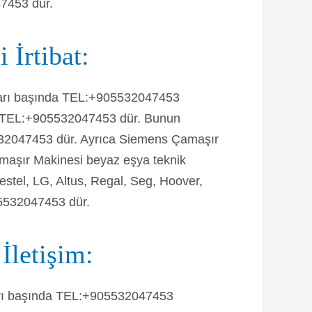
47453 dür.
İrtibat:
aları başında TEL:+905532047453
rı TEL:+905532047453 dür. Bunun
5532047453 dür. Ayrıca Siemens Çamaşır
amaşır Makinesi beyaz eşya teknik
stel, LG, Altus, Regal, Seg, Hoover,
05532047453 dür.
İletişim:
aları başında TEL:+905532047453