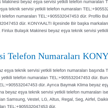
 Makinesi beyaz eşya servisi yetkili telefon numaralar
ya teknik servisi yetkili telefon numaraları TEL:+9055
li telefon numaraları TEL:+905532047453 dür. Profilo Bu
5532047453 dür. KONYAALTI ilçesinde Bir başka markalar
 Finlux Bulaşık Makinesi beyaz eşya teknik servisi yetkil
visi Telefon Numaraları 
 eşya teknik servisi yetkili telefon numaraları başınd
 yetkili telefon numaraları TEL:+905532047453 dür. Bu
ı TEL:+905532047453 dür. Ayrıca Baymak Klima beyaz eşya 
a beyaz eşya teknik servisi yetkili telefon numaralar
lan Samsung, Vestel, LG, Altus, Regal, Seg, Airfel, Dai
raları TEL:+905532047453 dür.