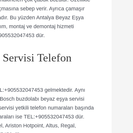
masına sebep verir. Ayrıca çamaşır
tadır. Bu yüzden Antalya Beyaz Eşya
arım, montaj ve demontaj hizmeti
:+905532047453 dür.
ervisi Telefon
TEL:+905532047453 gelmektedir. Aynı
Bosch buzdolabı beyaz eşya servisi
visi yetkili telefon numaraları başında
maraları ise TEL:+905532047453 dür.
 Ariston Hotpoint, Altus, Regal,