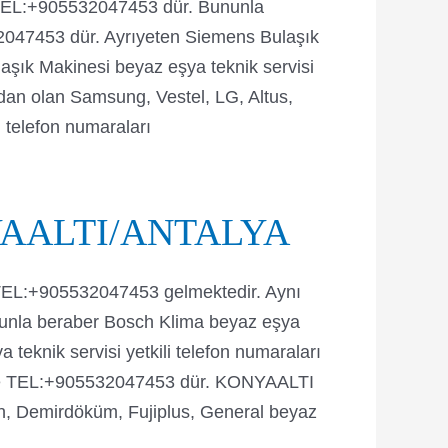
ı TEL:+905532047453 dür. Bununla
32047453 dür. Ayrıyeten Siemens Bulaşık
laşık Makinesi beyaz eşya teknik servisi
dan olan Samsung, Vestel, LG, Altus,
i telefon numaraları
KONYAALTI/ANTALYA
a TEL:+905532047453 gelmektedir. Aynı
nunla beraber Bosch Klima beyaz eşya
teknik servisi yetkili telefon numaraları
ı ise TEL:+905532047453 dür. KONYAALTI
kin, Demirdöküm, Fujiplus, General beyaz