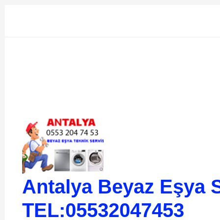
İçeriğe
atla
Antalya Beyaz Eşya S
TEL:05532047453