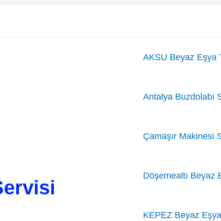
AKSU Beyaz Eşya T
Antalya Buzdolabı S
Çamaşır Makinesi S
Döşemealtı Beyaz 
ervisi
KEPEZ Beyaz Eşya 