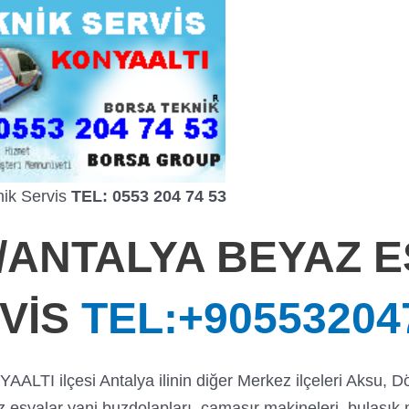
ik Servis
TEL: 0553 204 74 53
/ANTALYA BEYAZ E
VİS
TEL:+90553204
YAALTI ilçesi Antalya ilinin diğer Merkez ilçeleri Aksu,
z eşyalar yani buzdolapları, çamaşır makineleri, bulaşık 