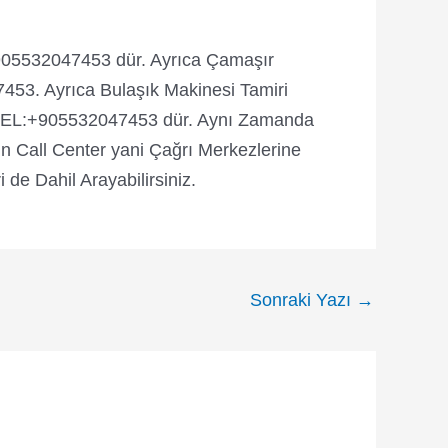
905532047453 dür. Ayrıca Çamaşır
453. Ayrıca Bulaşık Makinesi Tamiri
rı TEL:+905532047453 dür. Aynı Zamanda
 Call Center yani Çağrı Merkezlerine
e Dahil Arayabilirsiniz.
Sonraki Yazı
→