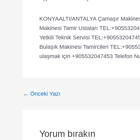
KONYAALTI/ANTALYA Çamaşır Makinesi Ta
Makinesi Tamir Ustaları TEL:+905532047
Yetkili Teknik Servisi TEL:+9055320474
Bulaşık Makinesi Tamircileri TEL:+9055
ulaşmak için +905532047453 Telefon Numa
Yazı
←
Önceki Yazı
dolaşımı
Yorum bırakın