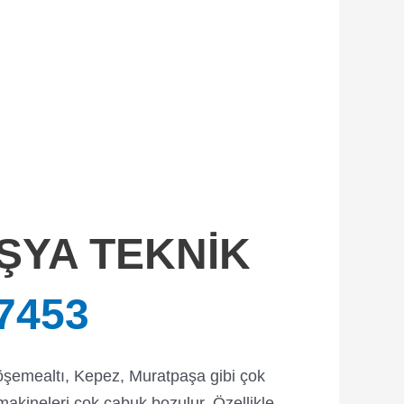
ŞYA TEKNİK
7453
 Döşemealtı, Kepez, Muratpaşa gibi çok
makineleri çok çabuk bozulur. Özellikle