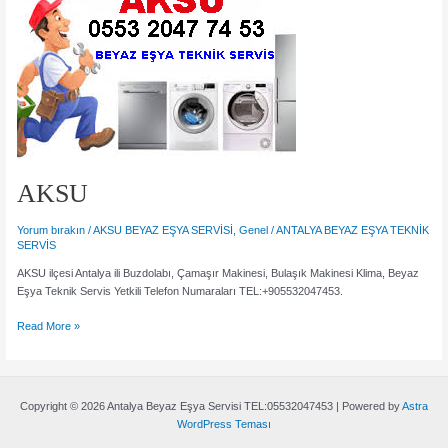
0553
204
74
53
AKSU
Yorum bırakın
/
AKSU BEYAZ EŞYA SERVİSİ
,
Genel
/
ANTALYA BEYAZ EŞYA TEKNİK
SERVİS
AKSU ilçesi Antalya ili Buzdolabı, Çamaşır Makinesi, Bulaşık Makinesi Klima, Beyaz
Eşya Teknik Servis Yetkili Telefon Numaraları TEL:+905532047453.
AKSU
Read More »
Copyright © 2026 Antalya Beyaz Eşya Servisi TEL:05532047453 | Powered by
Astra
WordPress Teması