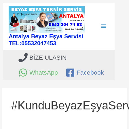
İçeriğe
atla
Main
Antalya Beyaz Eşya Servisi
Menu
TEL:05532047453
BİZE ULAŞIN
WhatsApp
Facebook
#KunduBeyazEşyaServ