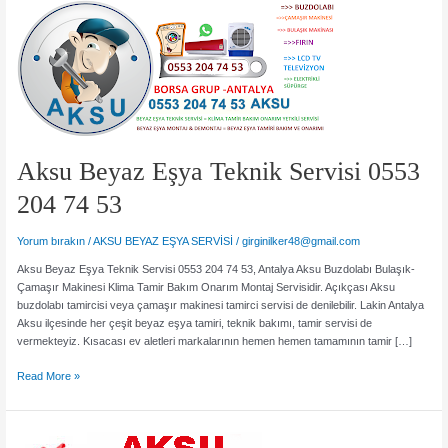
Aksu Beyaz Eşya Teknik Servisi 0553
204 74 53
Yorum bırakın
/
AKSU BEYAZ EŞYA SERVİSİ
/
girginilker48@gmail.com
Aksu Beyaz Eşya Teknik Servisi 0553 204 74 53, Antalya Aksu Buzdolabı Bulaşık-
Çamaşır Makinesi Klima Tamir Bakım Onarım Montaj Servisidir. Açıkçası Aksu
buzdolabı tamircisi veya çamaşır makinesi tamirci servisi de denilebilir. Lakin Antalya
Aksu ilçesinde her çeşit beyaz eşya tamiri, teknik bakımı, tamir servisi de
vermekteyiz. Kısacası ev aletleri markalarının hemen hemen tamamının tamir […]
Aksu
Read More »
Beyaz
Eşya
Teknik
Servisi