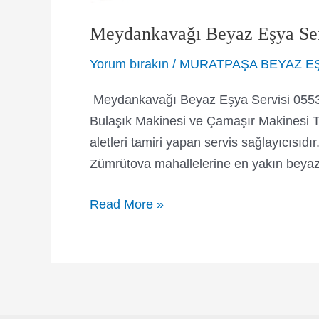
Meydankavağı Beyaz Eşya Ser
Yorum bırakın
/
MURATPAŞA BEYAZ EŞ
Meydankavağı Beyaz Eşya Servisi 0553
Bulaşık Makinesi ve Çamaşır Makinesi Ta
aletleri tamiri yapan servis sağlayıcısı
Zümrütova mahallelerine en yakın beyaz
Meydankavağı
Read More »
Beyaz
Eşya
Servisi
0553
204