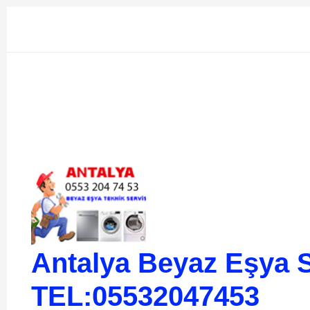
İçeriğe
atla
Antalya Beyaz Eşya S
TEL:05532047453