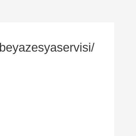
eyazesyaservisi/