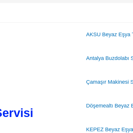
AKSU Beyaz Eşya T
Antalya Buzdolabı S
Çamaşır Makinesi S
Döşemealtı Beyaz 
ervisi
KEPEZ Beyaz Eşya 