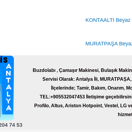
KONTAALTI Beyaz E
MURATPAŞA Beyaz 
Buzdolabı , Çamaşır Makinesi, Bulaşık Makine
Servisi Olarak: Antalya İli, MURATP
İlçelerinde; Tamir, Bakım, Onarım, Mo
TEL:+905532047453 İletişime geçebilirsin
Profilo, Altus,
Ariston
Hotpoint, Vestel, LG ve
hizmet
204 74 53