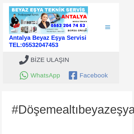
İçeriğe
atla
Main
Antalya Beyaz Eşya Servisi
Menu
TEL:05532047453
BİZE ULAŞIN
WhatsApp
Facebook
#döşemealtıbeyazeşyat