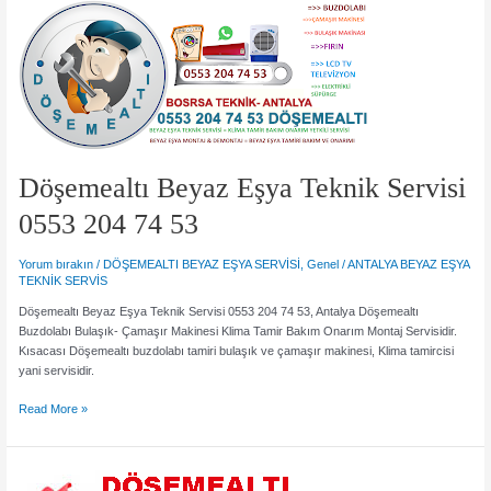
Döşemealtı Beyaz Eşya Teknik Servisi
0553 204 74 53
Yorum bırakın
/
DÖŞEMEALTI BEYAZ EŞYA SERVİSİ
,
Genel
/
ANTALYA BEYAZ EŞYA
TEKNİK SERVİS
Döşemealtı Beyaz Eşya Teknik Servisi 0553 204 74 53, Antalya Döşemealtı
Buzdolabı Bulaşık- Çamaşır Makinesi Klima Tamir Bakım Onarım Montaj Servisidir.
Kısacası Döşemealtı buzdolabı tamiri bulaşık ve çamaşır makinesi, Klima tamircisi
yani servisidir.
Döşemealtı
Read More »
Beyaz
Eşya
Teknik
Servisi