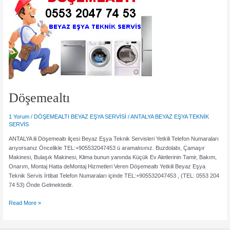
0553
204
74
53
Döşemealtı
1 Yorum
/
DÖŞEMEALTI BEYAZ EŞYA SERVİSİ
/
ANTALYA BEYAZ EŞYA TEKNİK
SERVİS
ANTALYA ili Döşemealtı ilçesi Beyaz Eşya Teknik Servisleri Yetkili Telefon Numaraları
arıyorsanız Öncelikle TEL:+905532047453 ü aramalısınız. Buzdolabı, Çamaşır
Makinesi, Bulaşık Makinesi, Klima bunun yanında Küçük Ev Aletlerinin Tamir, Bakım,
Onarım, Montaj Hatta deMontaj Hizmetleri Veren Döşemealtı Yetkili Beyaz Eşya
Teknik Servis İrtibat Telefon Numaraları içinde TEL:+905532047453 , (TEL: 0553 204
74 53) Önde Gelmektedir.
Döşemealtı
Read More »