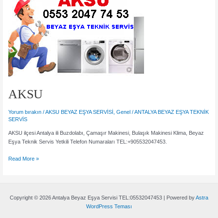
0553
204
74
53
AKSU
Yorum bırakın
/
AKSU BEYAZ EŞYA SERVİSİ
,
Genel
/
ANTALYA BEYAZ EŞYA TEKNİK
SERVİS
AKSU ilçesi Antalya ili Buzdolabı, Çamaşır Makinesi, Bulaşık Makinesi Klima, Beyaz
Eşya Teknik Servis Yetkili Telefon Numaraları TEL:+905532047453.
AKSU
Read More »
Copyright © 2026 Antalya Beyaz Eşya Servisi TEL:05532047453 | Powered by
Astra
WordPress Teması