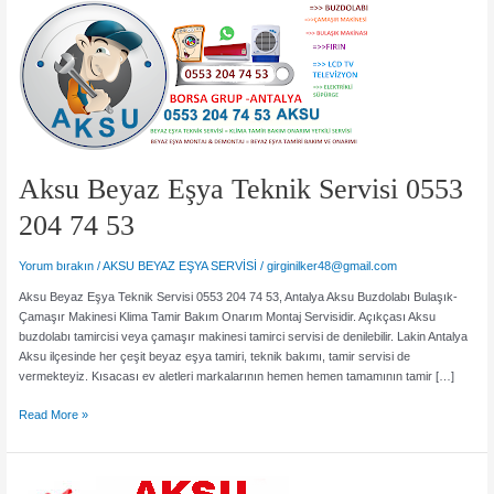
Aksu Beyaz Eşya Teknik Servisi 0553
204 74 53
Yorum bırakın
/
AKSU BEYAZ EŞYA SERVİSİ
/
girginilker48@gmail.com
Aksu Beyaz Eşya Teknik Servisi 0553 204 74 53, Antalya Aksu Buzdolabı Bulaşık-
Çamaşır Makinesi Klima Tamir Bakım Onarım Montaj Servisidir. Açıkçası Aksu
buzdolabı tamircisi veya çamaşır makinesi tamirci servisi de denilebilir. Lakin Antalya
Aksu ilçesinde her çeşit beyaz eşya tamiri, teknik bakımı, tamir servisi de
vermekteyiz. Kısacası ev aletleri markalarının hemen hemen tamamının tamir […]
Aksu
Read More »
Beyaz
Eşya
Teknik
Servisi