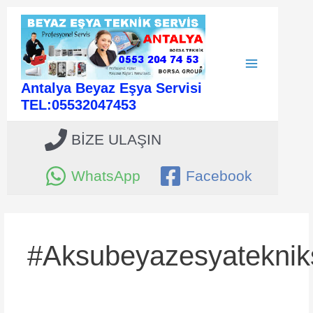
İçeriğe
atla
Main
Antalya Beyaz Eşya Servisi
Menu
TEL:05532047453
BİZE ULAŞIN
WhatsApp
Facebook
#aksubeyazesyatekniks