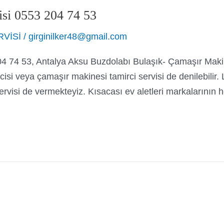
si 0553 204 74 53
RVİSİ
/
girginilker48@gmail.com
04 74 53, Antalya Aksu Buzdolabı Bulaşık- Çamaşır Mak
cisi veya çamaşır makinesi tamirci servisi de denilebilir.
 servisi de vermekteyiz. Kısacası ev aletleri markaların