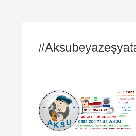
#aksubeyazeşyata