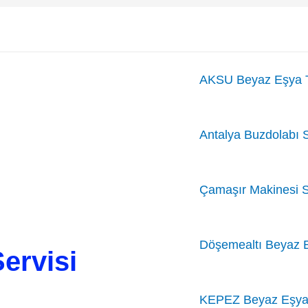
AKSU Beyaz Eşya T
Antalya Buzdolabı S
Çamaşır Makinesi S
Döşemealtı Beyaz 
ervisi
KEPEZ Beyaz Eşya 