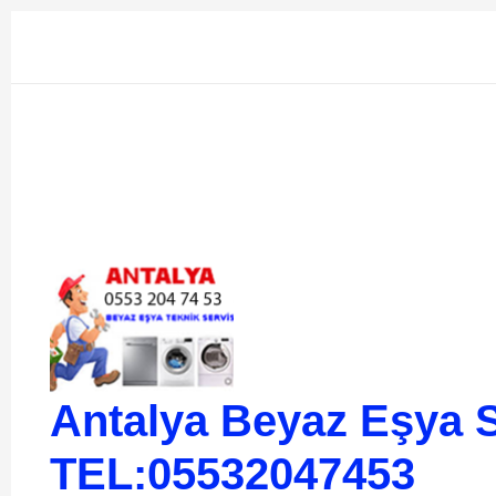
İçeriğe
atla
Antalya Beyaz Eşya S
TEL:05532047453