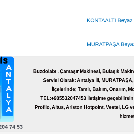
KONTAALTI Beyaz E
MURATPAŞA Beyaz 
Buzdolabı , Çamaşır Makinesi, Bulaşık Makine
Servisi Olarak: Antalya İli, MURATP
İlçelerinde; Tamir, Bakım, Onarım, Mo
TEL:+905532047453 İletişime geçebilirsin
Profilo, Altus,
Ariston
Hotpoint, Vestel, LG ve
hizmet
204 74 53