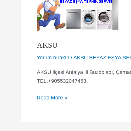
74
53
AKSU
Yorum bırakın
/
AKSU BEYAZ EŞYA SE
AKSU ilçesi Antalya ili Buzdolabı, Çama
TEL:+905532047453.
AKSU
Read More »